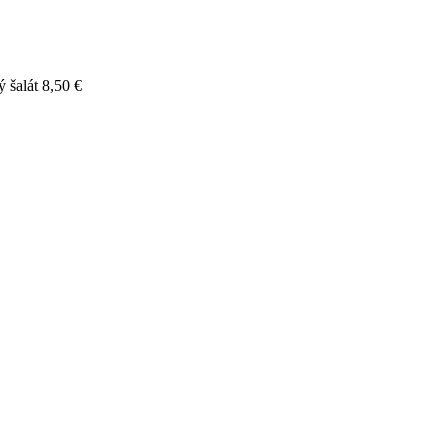
 šalát
8,50 €