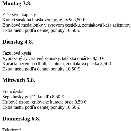
Montag
3.8.
Z čerstvej kapusty
Kurací steak na hráškovom pyré, ryža
8,50 €
Bravčové medailonky v syrovom cestíčku, zemiaková kaša,zeleninový
Extra menu podľa dennej ponuky
10,50 €
Dienstag
4.8.
Fazuľová kyslá
Vyprážaný syr, varené zemiaky, tatárska omáčka
8,50 €
Kačacia pečeň na cibuli, slaninka, zemiaková placka
8,50 €
Extra menu podľa dennej ponuky
10,50 €
Mittwoch
5.8.
Francúzska
Segedínsky guľáš, knedľa
8,50 €
Hríbové rizoto, grilované kuracie prsia
8,50 €
Extra menu podľa dennej ponuky
10,50 €
Donnerstag
6.8.
Tekvicová